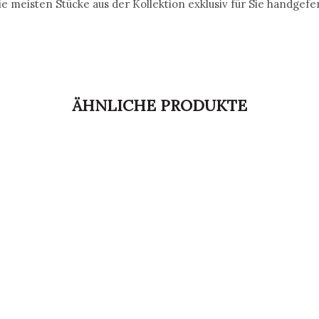
eisten Stücke aus der Kollektion exklusiv für Sie handgefer
ÄHNLICHE PRODUKTE
,
OHRSTECKER
SCHMUCK
UDIO D’OR OHRSTECKER „LA FLEUR DE MATIE – SILVERGI
369,00
€